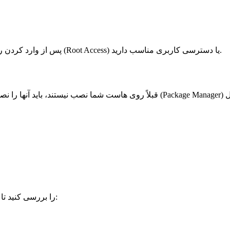
پس از وارد کردن رمز عبور، به سرور متصل می‌شوید. مطمئن شوید که دسترسی ریشه (Root Access) یا دسترسی کاربری مناسب دارید.
پس از نصب، نسخه Node.js و NPM را بررسی کنید تا از نصب صحیح آنها مطمئن شوید: