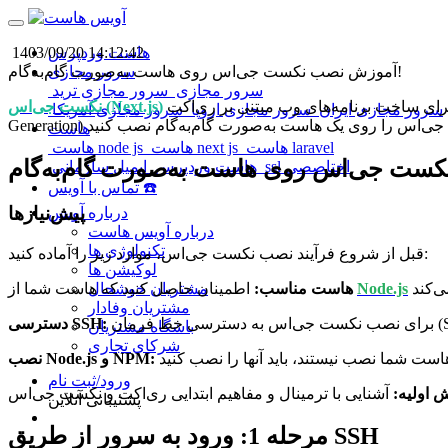
هاست وردپرس
1403/09/20 14:12:42
آموزش نصب نکست جی‌اس روی هاست به‌صورت گام‌به‌گام!
سرور مجازی
سرور مجازی
سرور مجازی ترید
یک فریم‌ورک قدرتمند برای ساخت برنامه‌های وب مبتنی بر ری‌اکت (React) است که امکاناتی مانند رندر سمت سرور (Server-Side Rendering) و تولید صفحات ایستا (Static Site
نکست جی‌اس (Next.js)
سرور مجازی ایران
سرور مجازی اروپا
سرور مجازی آمریکا
هاست
هاست laravel
هاست next js
هاست node js
ssl اختاصصی
هاست وردپرس
ایمیل سازمانی
تماس با آویس ☎️
پیش‌نیازها
درباره آویس
درباره آویس هاست
تکنولوژی ها
قبل از شروع فرآیند نصب نکست جی‌اس، موارد زیر را آماده کنید:
لوکیشن ها
Node.js
اطمینان حاصل کنید که هاست شما از
هاست مناسب:
مشتریان خوشحال
مشتریان وفادار
دسترسی SSH:
باشگاه مشتریان
شرکای تجاری
نصب Node.js و NPM:
ورود/ثبت نام
ش اولیه:
پشتیبانی آنلاین
مرحله 1: ورود به سرور از طریق SSH