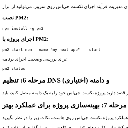
نصب PM2:
npm install -g pm2
اجرای پروژه با PM2:
pm2 start npm --name "my-next-app" -- start
برای بررسی وضعیت اجرای برنامه:
pm2 status
مرحله 6: تنظیم DNS و دامنه (اختیاری)
مرحله 7: بهینه‌سازی پروژه برای عملکرد بهتر
ی کش: