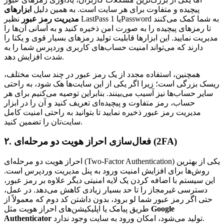
پیچیده و متفاوت برای هر سایت است. به همین دلیل
ابزارهای
مدیریت رمز عبور
نظیر LastPass یا 1Password به شما کمک می‌کنند
تا رمزهای پیچیده را به صورت امن ذخیره کنید و به آسانی آن‌ها را
مدیریت نمایید. این ابزارها قابلیت تولید رمزهای بسیار قوی و یکتا را
دارند که می‌تواند امنیت حساب‌های کاربری وردپرس شما را به
شدت افزایش دهد.
همچنین، استفاده مجدد از یک رمز عبور در چند سایت مختلف،
ریسک بزرگی است؛ زیرا اگر یکی از این سایت‌ها هک شود، به راحتی
سایر حساب‌ها نیز آسیب می‌بینند. بنابراین توصیه می‌کنیم برای هر
حساب، رمز متفاوت و پیچیده‌ای تعریف کنید و آن را در ابزار
مدیریت رمز عبور ذخیره نمایید تا بتوانید به راحتی امنیت کامل
سایت‌تان را تضمین کنید.
۲. فعال‌سازی احراز هویت دو مرحله‌ای (2FA)
احراز هویت دو مرحله‌ای (Two-Factor Authentication) یکی از بهترین
روش‌ها برای افزایش امنیت ورود به پنل مدیریت وردپرس است.
این سیستم با اضافه کردن یک لایه امنیتی دیگر علاوه بر رمز عبور،
دسترسی غیرمجاز را تا حد بسیار زیادی کاهش می‌دهد. در عمل،
حتی اگر رمز عبور شما لو برود، بدون داشتن کد دوم که معمولاً از
Google
طریق پیامک یا اپلیکیشن‌های احراز هویت مثل
تولید می‌شود، امکان ورود به سایت وجود ندارد.
Authenticator