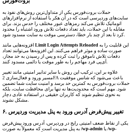
بروت‌فورس
حملات بروت‌فورس یکی از متداول‌ترین روش‌های نفوذ به
سایت‌های وردپرسی است که در آن هکر با استفاده از نرم‌افزارهای
اتوماتیک تلاش می‌کند رمزهای عبور مختلف را حدس بزند. برای
مقابله با این حملات، باید تعداد دفعات تلاش ورود اشتباه را محدود
کرد تا بعد از چند بار خطا، دسترسی موقت به سایت مسدود شود.
این قابلیت را به
Limit Login Attempts Reloaded
افزونه‌هایی مانند
صورت ساده و موثر فراهم می‌کنند. این افزونه‌ها می‌توانند تعداد
دفعات تلاش ناموفق را ثبت کرده و پس از رسیدن به حد مجاز،
آی‌پی فرد مهاجم را به طور موقت یا دائمی مسدود کنند.
علاوه بر این، ترکیب این روش با سایر تدابیر امنیتی مانند تغییر
مسیر ورود و فعال‌سازی 2FA باعث می‌شود که شانس موفقیت
حملات بروت‌فورس به کمترین حد برسد و امنیت سایت شما تضمین
شود. مهم است که محدودیت‌ها نه تنها برای محافظت سایت، بلکه
به نحوی تنظیم شوند که کاربران حقیقی در استفاده عادی دچار
مشکل نشوند.
۶. تغییر پیش‌فرض آدرس ورود به پنل مدیریت وردپرس
یکی از نقاط ضعف امنیتی رایج در وردپرس، آدرس ورود پیش‌فرض
/wp-
یا
/wp-admin
به پنل مدیریت است که معمولاً به صورت