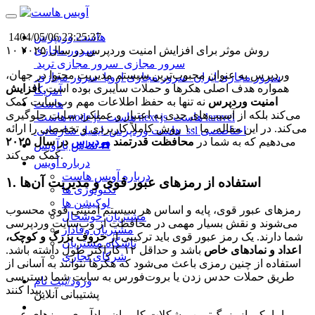
هاست وردپرس
1404/05/06 23:25:37
۱۰ روش موثر برای افزایش امنیت وردپرس در سال ۲۰۲۵
سرور مجازی
سرور مجازی
سرور مجازی ترید
وردپرس به عنوان محبوب‌ترین سیستم مدیریت محتوا در جهان،
سرور مجازی ایران
سرور مجازی اروپا
سرور مجازی
همواره هدف اصلی هکرها و حملات سایبری بوده است.
افزایش
آمریکا
امنیت وردپرس
نه تنها به حفظ اطلاعات مهم وب‌سایت کمک
هاست
می‌کند بلکه از آسیب‌های جدی به اعتبار و عملکرد سایت جلوگیری
هاست laravel
هاست next js
هاست node js
می‌کند. در این مقاله، ما ۱۰ روش کاملاً کاربردی و تخصصی را ارائه
ssl اختاصصی
هاست وردپرس
ایمیل سازمانی
می‌دهیم که به شما در
محافظت قدرتمند
وردپرس
در سال ۲۰۲۵
تماس با آویس ☎️
کمک می‌کند.
درباره آویس
درباره آویس هاست
۱. استفاده از رمزهای عبور قوی و مدیریت آن‌ها
تکنولوژی ها
لوکیشن ها
رمزهای عبور قوی، پایه و اساس هر سیستم امنیتی قوی محسوب
مشتریان خوشحال
می‌شوند و نقش بسیار مهمی در محافظت از وب‌سایت وردپرسی
مشتریان وفادار
شما دارند. یک رمز عبور قوی باید ترکیبی از
حروف بزرگ و کوچک،
باشگاه مشتریان
اعداد و نمادهای خاص
باشد و حداقل ۱۲ کاراکتر طول داشته باشد.
شرکای تجاری
استفاده از چنین رمزی باعث می‌شود که هکرها نتوانند به آسانی از
طریق حملات حدس زدن یا بروت‌فورس به سایت شما دسترسی
ورود/ثبت نام
پیدا کنند.
پشتیبانی آنلاین
اما یکی از بزرگ‌ترین مشکلات کاربران، یادآوری رمزهای عبور