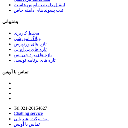
انتقال دامنه به آویس هاست
ثبت پسوند های دامنه خاص
پشتیبانی
محیط کاربری
وبلاگ آموزشی
تازه های وردپرس
تازه های پی اچ پی
تازه های نود جی اس
تازه های برنامه نویسی
تماس با آویس
Tel:021-26154627
Chatting service
ثبت تیکت پشتیبانی
تماس با آویس