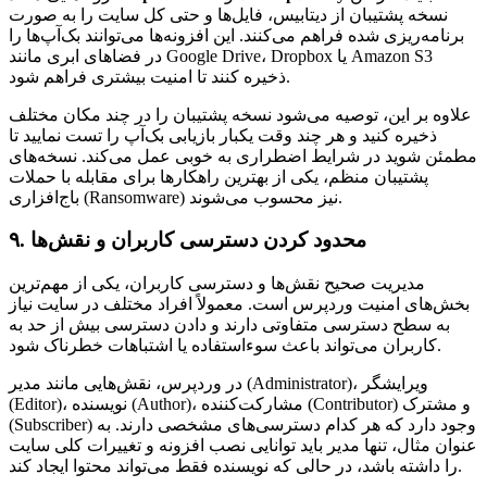
نسخه پشتیبان از دیتابیس، فایل‌ها و حتی کل سایت را به صورت
برنامه‌ریزی شده فراهم می‌کنند. این افزونه‌ها می‌توانند بک‌آپ‌ها را
در فضاهای ابری مانند Google Drive، Dropbox یا Amazon S3
ذخیره کنند تا امنیت بیشتری فراهم شود.
علاوه بر این، توصیه می‌شود نسخه پشتیبان را در چند مکان مختلف
ذخیره کنید و هر چند وقت یکبار بازیابی بک‌آپ را تست نمایید تا
مطمئن شوید در شرایط اضطراری به خوبی عمل می‌کند. نسخه‌های
پشتیبان منظم، یکی از بهترین راهکارها برای مقابله با حملات
باج‌افزاری (Ransomware) نیز محسوب می‌شوند.
۹. محدود کردن دسترسی کاربران و نقش‌ها
مدیریت صحیح نقش‌ها و دسترسی کاربران، یکی از مهم‌ترین
بخش‌های امنیت وردپرس است. معمولاً افراد مختلف در سایت نیاز
به سطح دسترسی متفاوتی دارند و دادن دسترسی بیش از حد به
کاربران می‌تواند باعث سوءاستفاده یا اشتباهات خطرناک شود.
در وردپرس، نقش‌هایی مانند مدیر (Administrator)، ویرایشگر
(Editor)، نویسنده (Author)، مشارکت‌کننده (Contributor) و مشترک
(Subscriber) وجود دارد که هر کدام دسترسی‌های مشخصی دارند. به
عنوان مثال، تنها مدیر باید توانایی نصب افزونه و تغییرات کلی سایت
را داشته باشد، در حالی که نویسنده فقط می‌تواند محتوا ایجاد کند.