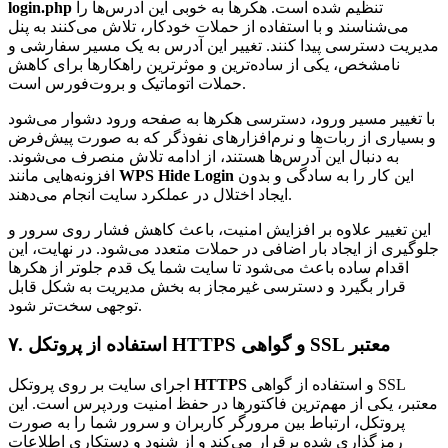
تنظیم شده است. هکرها به خوبی این آدرس‌ها را
login.php
می‌شناسند و با استفاده از حملات خودکار، تلاش می‌کنند به پنل
مدیریت دسترسی پیدا کنند. تغییر این آدرس به یک مسیر سفارشی و
نامشخص، یکی از ساده‌ترین و موثرترین راهکارها برای کاهش
حملات اتوماتیک و بروت‌فورس است.
با تغییر مسیر ورود، دسترسی هکرها به صفحه ورود دشوار می‌شود
و بسیاری از ربات‌ها و نرم‌افزارهای نفوذگر که به صورت پیش‌فرض
به دنبال این آدرس‌ها هستند، از ادامه تلاش منصرف می‌شوند.
این کار را به سادگی و بدون
WPS Hide Login
افزونه‌هایی مانند
ایجاد اختلال در عملکرد سایت انجام می‌دهند.
این تغییر علاوه بر افزایش امنیت، باعث کاهش فشار روی سرور و
جلوگیری از ایجاد بار اضافی در حملات متعدد می‌شود. در نهایت، این
اقدام ساده باعث می‌شود تا سایت شما یک قدم جلوتر از هکرها
قرار بگیرد و دسترسی غیرمجاز به بخش مدیریت به شکل قابل
توجهی سخت‌تر شود.
۷. استفاده از پروتکل HTTPS و گواهی SSL معتبر
و استفاده از گواهی SSL
HTTPS
اجرای سایت بر روی پروتکل
معتبر، یکی از مهم‌ترین فاکتورها در حفظ امنیت وردپرس است. این
پروتکل، ارتباط بین مرورگر کاربران و سرور شما را به صورت
رمزگذاری شده برقرار می‌کند و از شنود و دستکاری اطلاعات