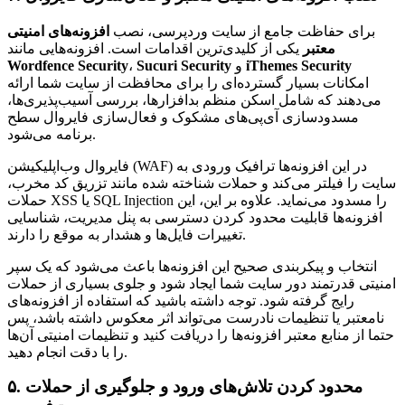
برای حفاظت جامع از سایت وردپرسی، نصب
افزونه‌های امنیتی
معتبر
یکی از کلیدی‌ترین اقدامات است. افزونه‌هایی مانند
iThemes Security
و
Sucuri Security
،
Wordfence Security
امکانات بسیار گسترده‌ای را برای محافظت از سایت شما ارائه
می‌دهند که شامل اسکن منظم بدافزارها، بررسی آسیب‌پذیری‌ها،
مسدودسازی آی‌پی‌های مشکوک و فعال‌سازی فایروال سطح
برنامه می‌شود.
فایروال وب‌اپلیکیشن (WAF) در این افزونه‌ها ترافیک ورودی به
سایت را فیلتر می‌کند و حملات شناخته شده مانند تزریق کد مخرب،
حملات XSS یا SQL Injection را مسدود می‌نماید. علاوه بر این، این
افزونه‌ها قابلیت محدود کردن دسترسی به پنل مدیریت، شناسایی
تغییرات فایل‌ها و هشدار به موقع را دارند.
انتخاب و پیکربندی صحیح این افزونه‌ها باعث می‌شود که یک سپر
امنیتی قدرتمند دور سایت شما ایجاد شود و جلوی بسیاری از حملات
رایج گرفته شود. توجه داشته باشید که استفاده از افزونه‌های
نامعتبر یا تنظیمات نادرست می‌تواند اثر معکوس داشته باشد، پس
حتما از منابع معتبر افزونه‌ها را دریافت کنید و تنظیمات امنیتی آن‌ها
را با دقت انجام دهید.
۵. محدود کردن تلاش‌های ورود و جلوگیری از حملات