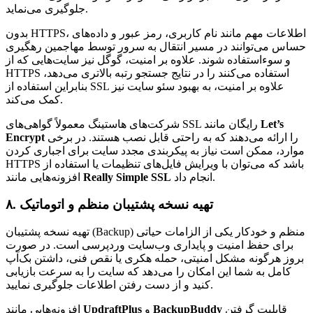
جلوگیری می‌نماید.
بدون HTTPS، اطلاعات مهم مانند نام کاربری، رمز عبور و داده‌های
حساس می‌توانند در مسیر انتقال به سرور توسط مهاجمین رهگیری
و سوءاستفاده شوند. علاوه بر امنیت، گوگل نیز سایت‌هایی که از
HTTPS استفاده می‌کنند را در نتایج جستجو رتبه بالاتری می‌دهد،
بنابراین استفاده از SSL علاوه بر امنیت، به بهبود سئو سایت نیز
کمک می‌کند.
Let’s
شرکت‌های هاستینگ معمولاً گواهی‌های SSL رایگان مانند
را ارائه می‌دهند که به راحتی قابل نصب هستند. در برخی
Encrypt
موارد، ممکن است نیاز به پیکربندی مجدد سایت برای اجباری کردن
HTTPS باشد که می‌توان با ویرایش فایل‌های تنظیمات یا استفاده از
انجام داد.
Really Simple SSL
افزونه‌هایی مانند
۸. تهیه نسخه پشتیبان منظم و اتوماتیک
تهیه نسخه پشتیبان (Backup) منظم و خودکار یکی از الزامات حیاتی
برای حفظ امنیت و پایداری وب‌سایت وردپرسی است. در صورت
بروز هرگونه مشکل امنیتی، حمله هکری یا نقص فنی، داشتن بک‌آپ
کامل به شما این امکان را می‌دهد که سایت را به سرعت بازیابی
کنید و از دست رفتن اطلاعات جلوگیری نمایید.
قابلیت گرفتن
BackupBuddy
و
UpdraftPlus
افزونه‌هایی مانند